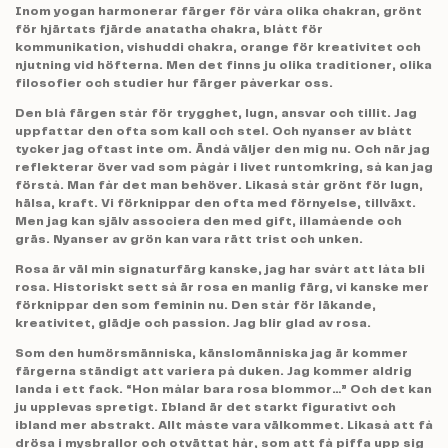
Inom yogan harmonerar färger för våra olika chakran, grönt
för hjärtats fjärde anatatha chakra, blått för
kommunikation, vishuddi chakra, orange för kreativitet och
njutning vid höfterna. Men det finns ju olika traditioner, olika
filosofier och studier hur färger påverkar oss.
Den blå färgen står för trygghet, lugn, ansvar och tillit. Jag
uppfattar den ofta som kall och stel. Och nyanser av blått
SIGN UP FÖR
tycker jag oftast inte om. Ändå väljer den mig nu. Och när jag
reflekterar över vad som pågår i livet runtomkring, så kan jag
NYHETSBREV
förstå. Man får det man behöver. Likaså står grönt för lugn,
hälsa, kraft. Vi förknippar den ofta med förnyelse, tillväxt.
Få ett kärleksbrev från mig till dig,
Men jag kan själv associera den med gift, illamående och
där du får
gräs. Nyanser av grön kan vara rätt trist och unken.
inspiration och kunskap kring
Rosa är väl min signaturfärg kanske, jag har svårt att låta bli
holistisk hälsa.
rosa. Historiskt sett så är rosa en manlig färg, vi kanske mer
förknippar den som feminin nu. Den står för läkande,
kreativitet, glädje och passion. Jag blir glad av rosa.
Som den humörsmänniska, känslomänniska jag är kommer
färgerna ständigt att variera på duken. Jag kommer aldrig
landa i ett fack. “Hon målar bara rosa blommor…” Och det kan
ju upplevas spretigt. Ibland är det starkt figurativt och
ibland mer abstrakt. Allt måste vara välkommet. Likaså att få
drösa i mysbrallor och otvättat hår, som att få piffa upp sig