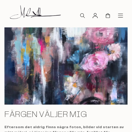
FÄRGEN VÄLJER MIG
Eftersom det aldrig finns några foton, bilder vid starten av