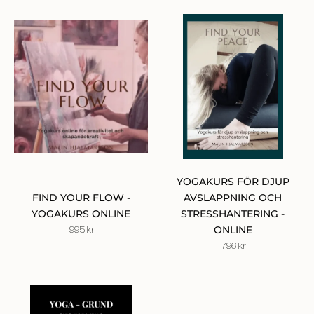
SIGN UP FÖR
YOGAKURS FÖR DJUP
FIND YOUR FLOW -
AVSLAPPNING OCH
NYHETSBREV
YOGAKURS ONLINE
STRESSHANTERING -
ONLINE
995
kr
Få ett kärleksbrev från mig till dig,
796
kr
där du får
inspiration och kunskap kring
holistisk hälsa.