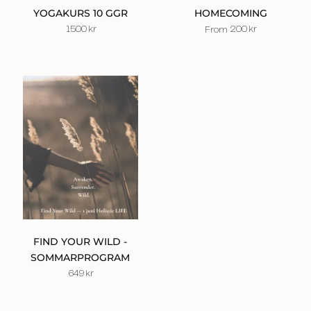
YOGAKURS 10 GGR
HOMECOMING
1500
kr
200
kr
From
FIND YOUR WILD -
SOMMARPROGRAM
649
kr