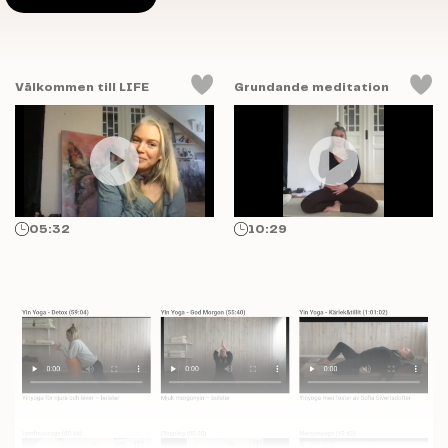
NYHETSBREV
Få ett kärleksbrev från mig till dig,
där du får
Välkommen till LIFE
Grundande meditation
inspiration och kunskap kring
holistisk hälsa.
05:32
10:29