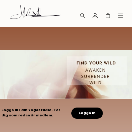
Logga in i din Yogastudio. För
Logga in
dig som redan är medlem.