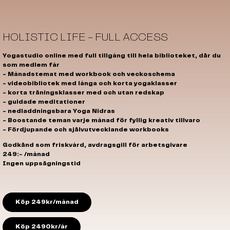
HOLISTIC LIFE - FULL ACCESS
Yogastudio online med full tillgång till hela biblioteket, där du
som medlem får
- Månadstemat med workbook och veckoschema
- videobibliotek med långa och korta yogaklasser
- korta träningsklasser med och utan redskap
- guidade meditationer
- nedladdningsbara Yoga Nidras
- Boostande teman varje månad för fyllig kreativ tillvaro
- Fördjupande och självutvecklande workbooks
Godkänd som friskvård, avdragsgill för arbetsgivare
249:- /månad
Ingen uppsägningstid
Köp 249kr/månad
SIGN UP FÖR
Köp 2490kr/år